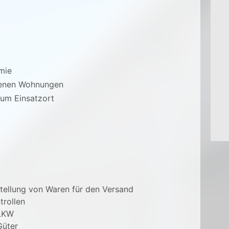
ämie
igenen Wohnungen
zum Einsatzort
ellung von Waren für den Versand
rollen
 LKW
Güter